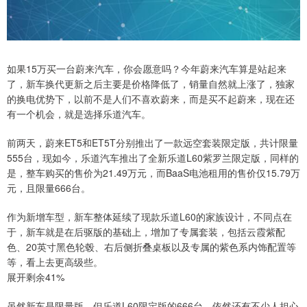
如果15万买一台蔚来汽车，你会愿意吗？今年蔚来汽车算是站起来
了，新车换代更新之后主要是价格降低了，销量自然就上涨了，独家
的换电优势下，以前不是人们不喜欢蔚来，而是买不起蔚来，现在还
有一个机会，就是选择乐道汽车。
前两天，蔚来ET5和ET5T分别推出了一款远空套装限定版，共计限量
555台，现如今，乐道汽车推出了全新乐道L60紫罗兰限定版，同样的
是，整车购买的售价为21.49万元，而BaaS电池租用的售价仅15.79万
元，且限量666台。
作为新增车型，新车整体延续了现款乐道L60的家族设计，不同点在
于，新车就是在后驱版的基础上，增加了专属套装，包括云霞紫配
色、20英寸黑色轮毂、右后侧折叠桌板以及专属的紫色系内饰配置等
等，看上去更高级些。
展开剩余41%
虽然新车是限量版，但乐道L60限定版的666台，依然还有不少人担心