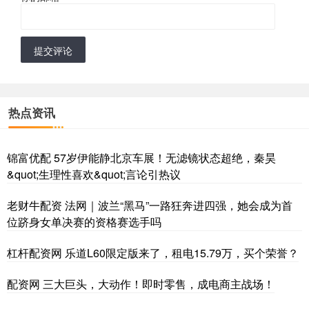
提交评论
热点资讯
锦富优配 57岁伊能静北京车展！无滤镜状态超绝，秦昊
&quot;生理性喜欢&quot;言论引热议
老财牛配资 法网｜波兰“黑马”一路狂奔进四强，她会成为首
位跻身女单决赛的资格赛选手吗
杠杆配资网 乐道L60限定版来了，租电15.79万，买个荣誉？
配资网 三大巨头，大动作！即时零售，成电商主战场！