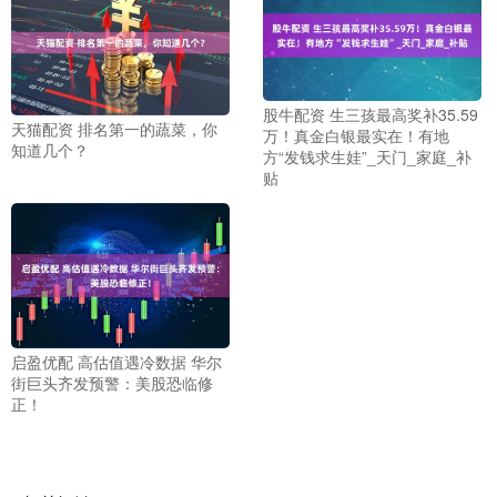
股牛配资 生三孩最高奖补35.59
天猫配资 排名第一的蔬菜，你
万！真金白银最实在！有地
知道几个？
方“发钱求生娃”_天门_家庭_补
贴
启盈优配 高估值遇冷数据 华尔
街巨头齐发预警：美股恐临修
正！