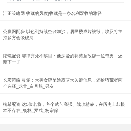
汇正策略网 收藏的风度|收藏是一条名利双收的雅径
公赢网配资 以色列持续空袭加沙，居民楼成片被毁，埃及将主
持多方会谈破局
陀螺配资 耶律齐死不瞑目：他深爱的郭芙竟改嫁一位奇男，还
诞下一子
长宏策略 灵笼：大美女碎星透露两大关键信息，还给猎荒者两
个选择_龙骨_白月魁_男友
楠希配资 这5位名将，各个武艺高强、战功赫赫，在历史上却根
本不存在_杨林_罗成_杨宗保