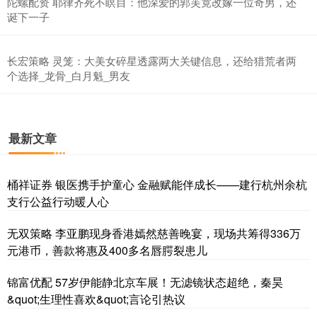
陀螺配资 耶律齐死不瞑目：他深爱的郭芙竟改嫁一位奇男，还
诞下一子
长宏策略 灵笼：大美女碎星透露两大关键信息，还给猎荒者两
个选择_龙骨_白月魁_男友
最新文章
桶祥证券 银医携手护童心 金融赋能伴成长——建行杭州余杭
支行公益行动暖人心
无双策略 李亚鹏现身香港嫣然慈善晚宴，现场共筹得336万
元港币，善款将惠及400多名唇腭裂患儿
锦富优配 57岁伊能静北京车展！无滤镜状态超绝，秦昊
&quot;生理性喜欢&quot;言论引热议