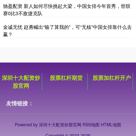
驰盈配资 新人如何尽快挑起大梁，中国女排今年首秀，世联
赛0比3不敌捷克队
金诚无忧 赵勇喊出“输了算我的”，可“无核”中国女排靠什么去
赢？
深圳十大配资炒
股票杠杆期货
股票加杠杆开户
股官网
友情链接：
Powered by
深圳十大配资炒股官网
RSS地图
HTML地图
Copyright
© 2023-2025