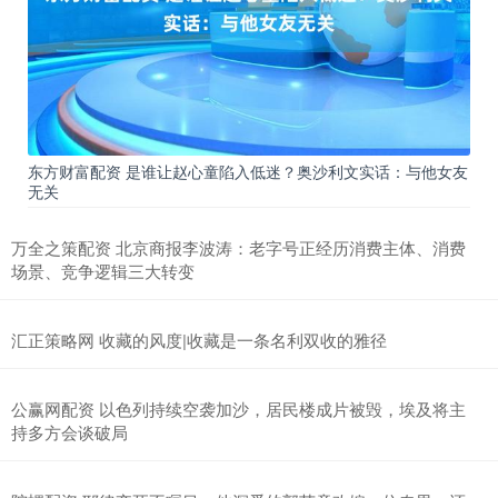
东方财富配资 是谁让赵心童陷入低迷？奥沙利文实话：与他女友
无关
万全之策配资 北京商报李波涛：老字号正经历消费主体、消费
场景、竞争逻辑三大转变
汇正策略网 收藏的风度|收藏是一条名利双收的雅径
公赢网配资 以色列持续空袭加沙，居民楼成片被毁，埃及将主
持多方会谈破局