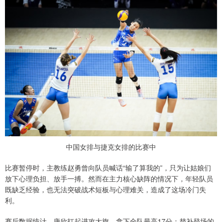
中国女排与捷克女排的比赛中
比赛暂停时，主教练赵勇曾向队员喊话“输了算我的”，只为让姑娘们
放下心理负担、放手一搏。然而在主力核心缺阵的情况下，年轻队员
既缺乏经验，也无法突破战术短板与心理难关，造成了这场冷门失
利。
赛后数据统计，唐欣扛起进攻大旗，拿下全队最高17分；替补登场的