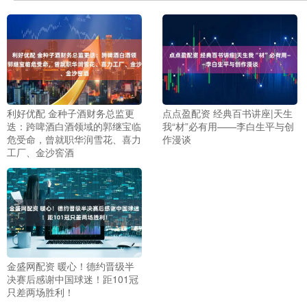
利好优配 金种子酒财务总监更
点点盈配资 经典百书讲座|天生
迭：跨啤酒白酒领域的郭继宝临
我“材”必有用——李白生平与创
危受命，曾就职华润雪花、喜力
作漫谈
工厂、金沙窖酒
金盛网配资 暖心！德约晋级半
决赛后感谢中国球迷！距101冠
只差两场胜利！