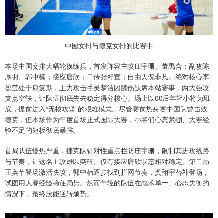
中国女排与捷克女排的比赛中
本场中国女排大幅轮换练兵，首发阵容主攻庄宇珊、董禹含；副攻陈
厚羽、郭中楠；接应唐欣；二传张籽萱；自由人倪非凡。绝对核心李
盈莹处于康复期，主力攻击手吴梦洁因膝伤缺席本站赛事，两大强攻
支点空缺，让队伍彻底失去稳定得分核心。场上以00后年轻小将为班
底，提前进入“无核攻坚”的艰难模式。尽管赛前热身赛中国队曾击败
捷克，但本场作为年度首场正式国际大赛，小将们心态紧绷、大赛经
验不足的短板彻底暴露。
首局队伍慢热严重，捷克队针对性重点拦防庄宇珊，限制其进攻线路
与节奏，让这名主攻难以突破。仅有接应唐欣状态相对稳定。第二局
王奥芊登场激活快攻，郭中楠逐步找到拦网节奏，龚翔宇替补登场，
试图用大赛经验稳住局势。然而年轻的队伍在战术单一、心态失衡的
情况下，最终没能逆转颓势。