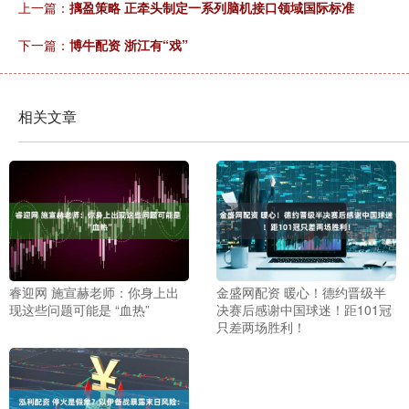
上一篇：
摛盈策略 正牵头制定一系列脑机接口领域国际标准
下一篇：
博牛配资 浙江有“戏”
相关文章
睿迎网 施宣赫老师：你身上出
金盛网配资 暖心！德约晋级半
现这些问题可能是 “血热”
决赛后感谢中国球迷！距101冠
只差两场胜利！