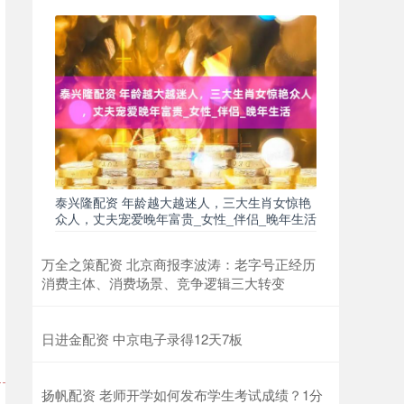
泰兴隆配资 年龄越大越迷人，三大生肖女惊艳
众人，丈夫宠爱晚年富贵_女性_伴侣_晚年生活
万全之策配资 北京商报李波涛：老字号正经历
消费主体、消费场景、竞争逻辑三大转变
日进金配资 中京电子录得12天7板
扬帆配资 老师开学如何发布学生考试成绩？1分