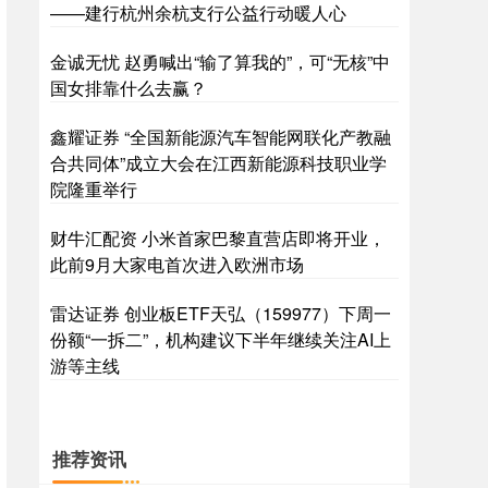
——建行杭州余杭支行公益行动暖人心
金诚无忧 赵勇喊出“输了算我的”，可“无核”中
国女排靠什么去赢？
鑫耀证券 “全国新能源汽车智能网联化产教融
合共同体”成立大会在江西新能源科技职业学
院隆重举行
财牛汇配资 小米首家巴黎直营店即将开业，
此前9月大家电首次进入欧洲市场
雷达证券 创业板ETF天弘（159977）下周一
份额“一拆二”，机构建议下半年继续关注AI上
游等主线
推荐资讯