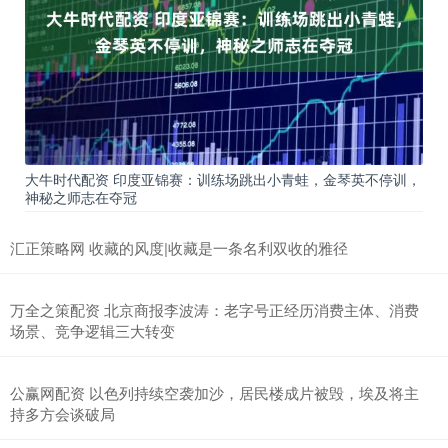
大牛时代配资 印度亚锦赛：训练场跳出小青蛙，金琴英不停训，
神秘之师志在夺冠
汇正策略网 收藏的风度|收藏是一条名利双收的雅径
万全之策配资 北京商报李波涛：老字号正经历消费主体、消费
场景、竞争逻辑三大转变
公赢网配资 以色列持续空袭加沙，居民楼成片被毁，埃及将主
持多方会谈破局