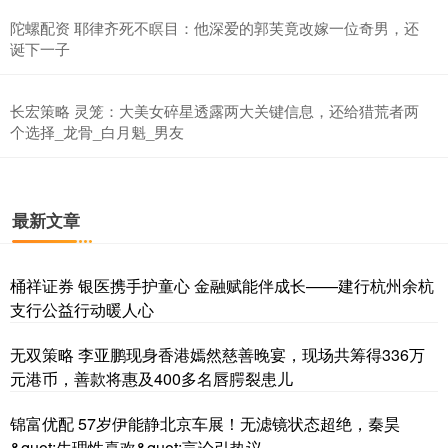
陀螺配资 耶律齐死不瞑目：他深爱的郭芙竟改嫁一位奇男，还
诞下一子
长宏策略 灵笼：大美女碎星透露两大关键信息，还给猎荒者两
个选择_龙骨_白月魁_男友
最新文章
桶祥证券 银医携手护童心 金融赋能伴成长——建行杭州余杭
支行公益行动暖人心
无双策略 李亚鹏现身香港嫣然慈善晚宴，现场共筹得336万
元港币，善款将惠及400多名唇腭裂患儿
锦富优配 57岁伊能静北京车展！无滤镜状态超绝，秦昊
&quot;生理性喜欢&quot;言论引热议