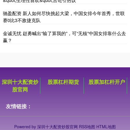
&quot;生理性喜欢&quot;言论引热议
驰盈配资 新人如何尽快挑起大梁，中国女排今年首秀，世联
赛0比3不敌捷克队
金诚无忧 赵勇喊出“输了算我的”，可“无核”中国女排靠什么去
赢？
深圳十大配资炒
股票杠杆期货
股票加杠杆开户
股官网
友情链接：
Powered by
深圳十大配资炒股官网
RSS地图
HTML地图