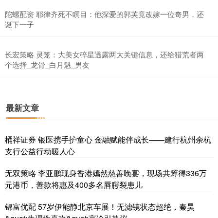
陀螺配资 耶律齐死不瞑目：他深爱的郭芙竟改嫁一位奇男，还
诞下一子
长宏策略 灵笼：大美女碎星透露两大关键信息，还给猎荒者两
个选择_龙骨_白月魁_男友
最新文章
桶祥证券 银医携手护童心 金融赋能伴成长——建行杭州余杭
支行公益行动暖人心
无双策略 李亚鹏现身香港嫣然慈善晚宴，现场共筹得336万
元港币，善款将惠及400多名唇腭裂患儿
锦富优配 57岁伊能静北京车展！无滤镜状态超绝，秦昊